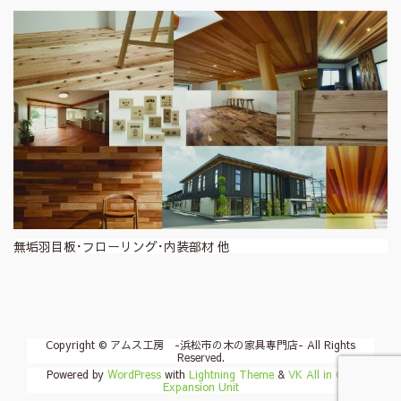
無垢羽目板･フローリング･内装部材 他
Copyright © アムス工房 -浜松市の木の家具専門店- All Rights
Reserved.
Powered by
WordPress
with
Lightning Theme
&
VK All in One
Expansion Unit