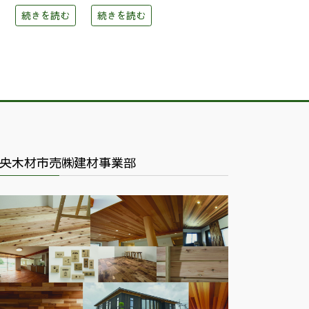
続きを読む
続きを読む
央木材市売㈱建材事業部