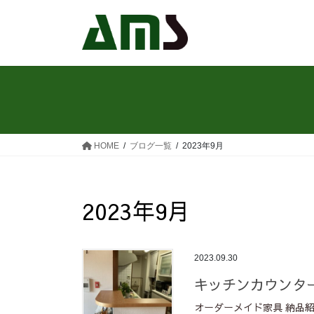
コ
ナ
ン
ビ
テ
ゲ
ン
ー
ツ
シ
へ
ョ
ス
ン
キ
に
ッ
移
HOME
ブログ一覧
2023年9月
プ
動
2023年9月
2023.09.30
キッチンカウンタ
オーダーメイド家具 納品紹