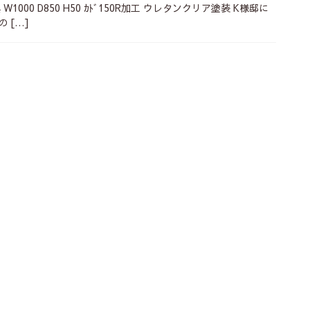
000 D850 H50 ｶﾄﾞ150R加工 ウレタンクリア塗装 K様邸に
 […]