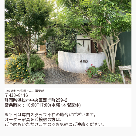
中央木材市売㈱アムス事業部
〒433-8116
静岡県浜松市中央区西丘町259-2
営業時間：10:00~17:00(水曜･木曜定休)
※平日は専門スタッフ不在の場合がございます。
オーダー家具をご検討の方は、
ご予約もいただけますのでお気軽にご連絡ください。