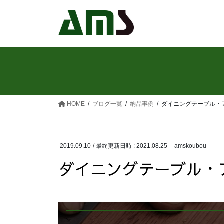
コ
ナ
ン
ビ
テ
ゲ
ン
ー
ツ
シ
へ
ョ
ス
ン
キ
に
ッ
移
HOME
ブログ一覧
納品事例
ダイニングテーブル・
プ
動
2019.09.10
/ 最終更新日時 :
2021.08.25
amskoubou
ダイニングテーブル・