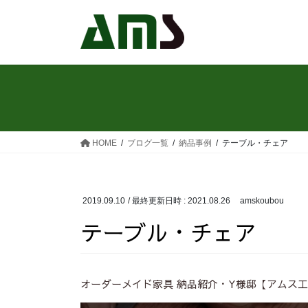
コ
ナ
ン
ビ
テ
ゲ
ン
ー
ツ
シ
へ
ョ
ス
ン
キ
に
ッ
移
HOME
ブログ一覧
納品事例
テーブル・チェア
プ
動
2019.09.10
/ 最終更新日時 :
2021.08.26
amskoubou
テーブル・チェア
オーダーメイド家具 納品紹介・Y様邸【アムス