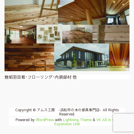
無垢羽目板･フローリング･内装部材 他
Copyright © アムス工房 -浜松市の木の家具専門店- All Rights
Reserved.
Powered by
WordPress
with
Lightning Theme
&
VK All in One
Expansion Unit