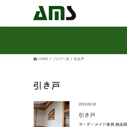
コ
ナ
ン
ビ
テ
ゲ
ン
ー
ツ
シ
へ
ョ
ス
ン
キ
に
ッ
移
HOME
ブログ一覧
引き戸
プ
動
引き戸
2019.09.10
引き戸
オーダーメイド家具 納品紹