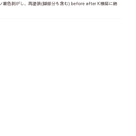
レタン着色剥がし、再塗装(脚部分も含む) before after K様邸に納