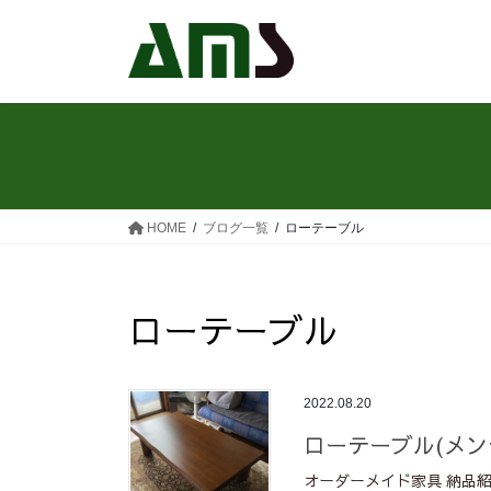
コ
ナ
ン
ビ
テ
ゲ
ン
ー
ツ
シ
へ
ョ
ス
ン
キ
に
ッ
移
HOME
ブログ一覧
ローテーブル
プ
動
ローテーブル
2022.08.20
ローテーブル(メン
オーダーメイド家具 納品紹介