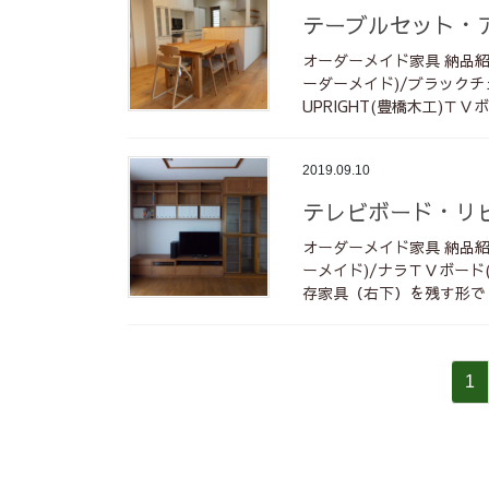
テーブルセット・
オーダーメイド家具 納品
ーダーメイド)/ブラックチェ
UPRIGHT(豊橋木工)ＴＶ
2019.09.10
テレビボード・リ
オーダーメイド家具 納品
ーメイド)/ナラＴＶボード
存家具（右下）を残す形でリ
投
固
1
稿
定
の
ペ
ペ
ー