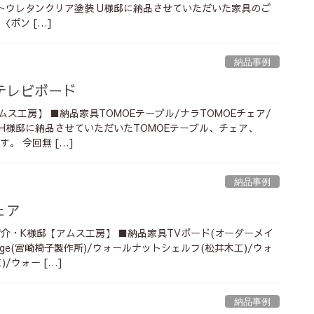
㎜カットウレタンクリア塗装 U様邸に納品させていただいた家具のご
〈ポン […]
納品事例
テレビボード
ムス工房】 ■納品家具TOMOEテーブル/ナラTOMOEチェア/
ナラ H様邸に納品させていただいたTOMOEテーブル、チェア、
す。 今回無 […]
納品事例
ェア
介・K様邸【アムス工房】 ■納品家具TVボード(オーダーメイ
ounge(宮崎椅子製作所)/ウォールナットシェルフ(松井木工)/ウォ
/ウォー […]
納品事例