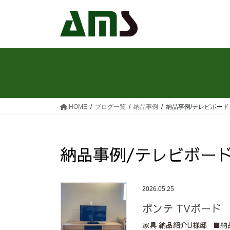
コ
ナ
ン
ビ
テ
ゲ
ン
ー
ツ
シ
へ
ョ
ス
ン
キ
に
ッ
移
HOME
ブログ一覧
納品事例
納品事例/テレビボード
プ
動
納品事例/テレビボー
2026.05.25
ポンテ TVボード
家具 納品紹介U様邸 ■納品