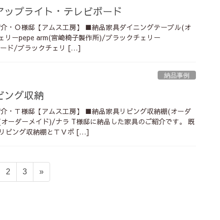
アップライト・テレビボード
紹介・Ｏ様邸【アムス工房】 ■納品家具ダイニングテーブル(オ
リーpepe arm(宮崎椅子製作所)/ブラックチェリー
ボード/ブラックチェリ […]
納品事例
ビング収納
紹介・Ｔ様邸【アムス工房】 ■納品家具リビング収納棚(オーダ
(オーダーメイド)/ナラ T様邸に納品した家具のご紹介です。 既
ビング収納棚とＴＶボ […]
固
固
2
3
»
定
定
ペ
ペ
ー
ー