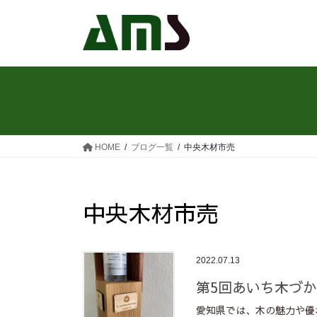
コ
ナ
ン
ビ
テ
ゲ
ン
ー
ツ
シ
へ
ョ
ス
ン
キ
に
ッ
移
HOME
ブログ一覧
中央木材市売
プ
動
中央木材市売
2022.07.13
第5回あいち木づ
愛知県では、木の魅力や優