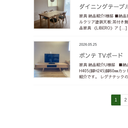
ダイニングテーブ
家具 納品紹介I様邸 ■納品家
ルクリア塗装天板:耳付き無
品家具 《LIBERO》ア […]
2026.05.25
ポンテ TVボード
家具 納品紹介U様邸 ■納品
H405(脚H245)脚60
紹介です。 レグナテックの
投
固
1
2
稿
定
の
ペ
ペ
ー