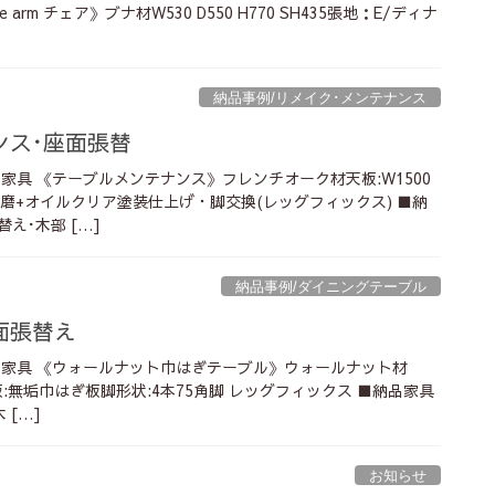
 arm チェア》ブナ材W530 D550 H770 SH435張地：E/ディナ
納品事例/リメイク･メンテナンス
ンス･座面張替
品家具 《テーブルメンテナンス》フレンチオーク材天板:W1500
ー研磨+オイルクリア塗装仕上げ・脚交換(レッグフィックス) ■納
え･木部 […]
納品事例/ダイニングテーブル
面張替え
納品家具 《ウォールナット巾はぎテーブル》ウォールナット材
t35天板:無垢巾はぎ板脚形状:4本75角脚 レッグフィックス ■納品家具
 […]
お知らせ