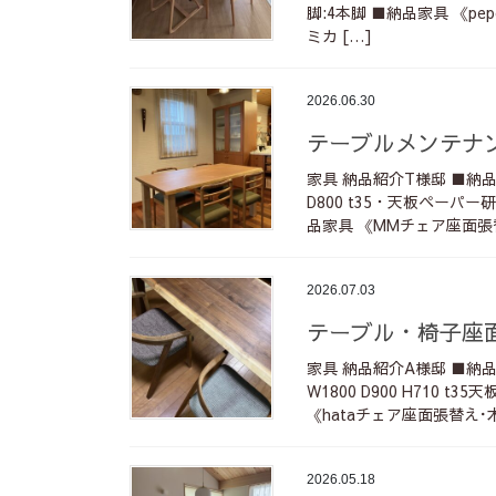
脚:4本脚 ■納品家具 《pepe
ミカ […]
2026.06.30
テーブルメンテナ
家具 納品紹介T様邸 ■納
D800 t35・天板ペーパ
品家具 《MMチェア座面張替
2026.07.03
テーブル・椅子座
家具 納品紹介A様邸 ■
W1800 D900 H710 
《hataチェア座面張替え･木
2026.05.18