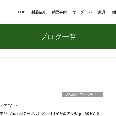
TOP
製品紹介
納品事例
オーダーメイド家具
お
ブログ一覧
納品事例/アップライト
ルセット
具 《hozukiテーブル》ブナ材オイル塗装天板:φ1150 H710