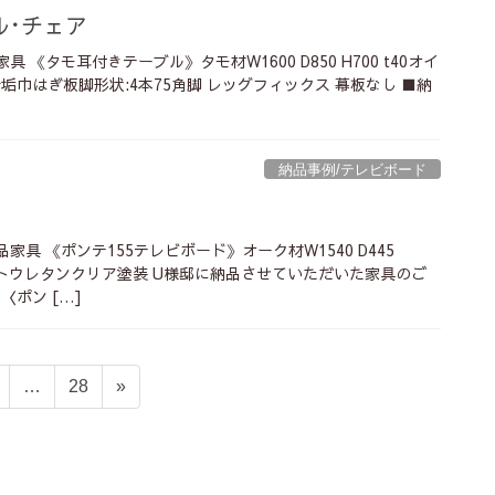
ル･チェア
具 《タモ耳付きテーブル》タモ材W1600 D850 H700 t40オイ
垢巾はぎ板脚形状:4本75角脚 レッグフィックス 幕板なし ■納
納品事例/テレビボード
家具 《ポンテ155テレビボード》オーク材W1540 D445
㎜カットウレタンクリア塗装 U様邸に納品させていただいた家具のご
〈ポン […]
固
固
…
28
»
定
定
ペ
ペ
ー
ー