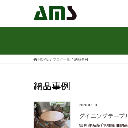
コ
ナ
ン
ビ
テ
ゲ
ン
ー
ツ
シ
へ
ョ
ス
ン
キ
に
ッ
移
HOME
ブログ一覧
納品事例
プ
動
納品事例
2026.07.10
ダイニングテーブ
家具 納品紹介K様邸 ■納品家