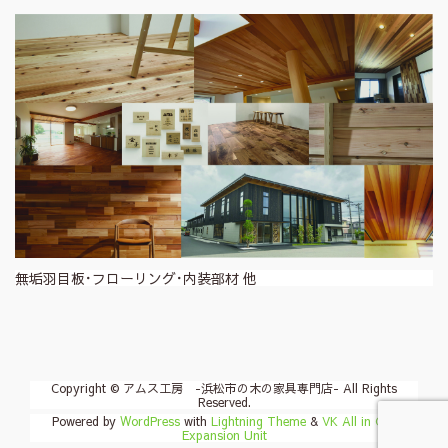
無垢羽目板･フローリング･内装部材 他
Copyright © アムス工房 -浜松市の木の家具専門店- All Rights
Reserved.
Powered by
WordPress
with
Lightning Theme
&
VK All in One
Expansion Unit