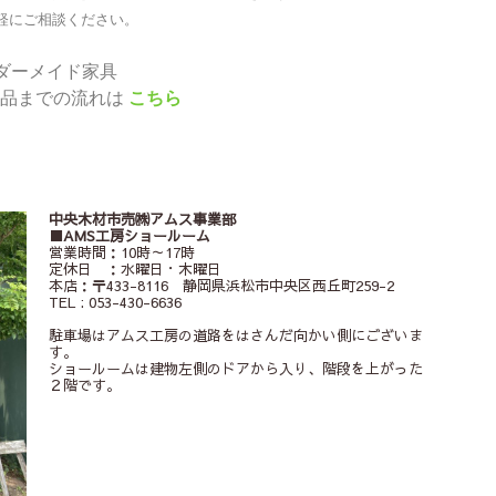
軽にご相談ください。
ダーメイド家具
納品までの流れは
こちら
中央木材市売㈱アムス事業部
■AMS工房ショールーム
営業時間：10時～17時
定休日 ：水曜日・木曜日
本店：〒433-8116 静岡県浜松市中央区西丘町259-2
TEL : 053-430-6636
駐車場はアムス工房の道路をはさんだ向かい側にございま
す。
ショールームは建物左側のドアから入り、階段を上がった
２階です。