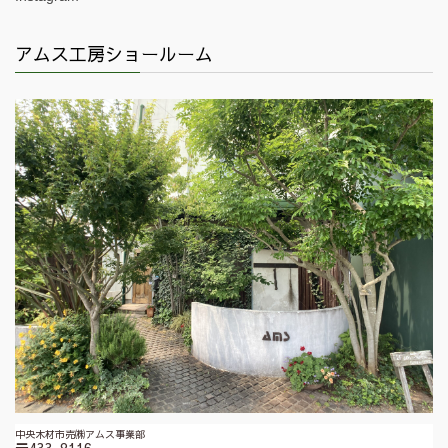
アムス工房ショールーム
中央木材市売㈱アムス事業部
〒433-8116