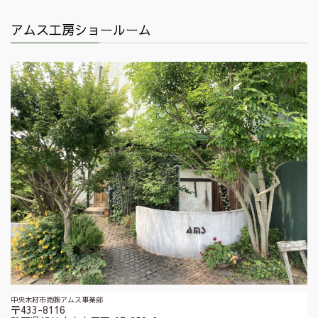
アムス工房ショールーム
中央木材市売㈱アムス事業部
〒433-8116