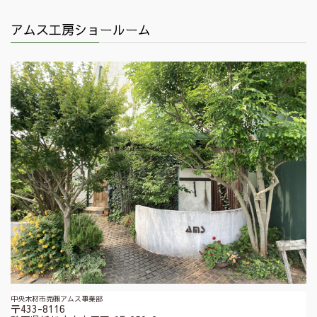
アムス工房ショールーム
中央木材市売㈱アムス事業部
〒433-8116