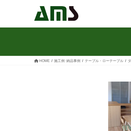
コ
ナ
ン
ビ
テ
ゲ
ン
ー
ツ
シ
へ
ョ
ス
ン
キ
に
ッ
移
HOME
施工例･納品事例
テーブル・ローテーブル
ダ
プ
動