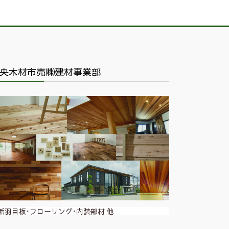
央木材市売㈱建材事業部
垢羽目板･フローリング･内装部材 他