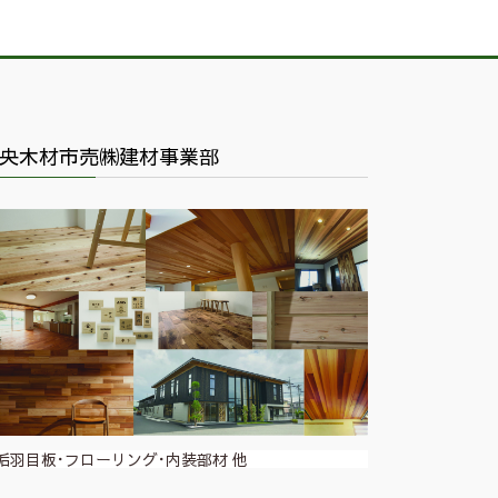
央木材市売㈱建材事業部
垢羽目板･フローリング･内装部材 他