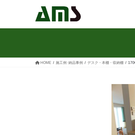
コ
ナ
ン
ビ
テ
ゲ
ン
ー
ツ
シ
へ
ョ
ス
ン
キ
に
ッ
移
HOME
施工例･納品事例
デスク・本棚・収納棚
170
プ
動