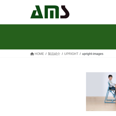
コ
ナ
ン
ビ
テ
ゲ
ン
ー
ツ
シ
へ
ョ
ス
ン
キ
に
ッ
移
HOME
製品紹介
UPRIGHT
upright-images
プ
動