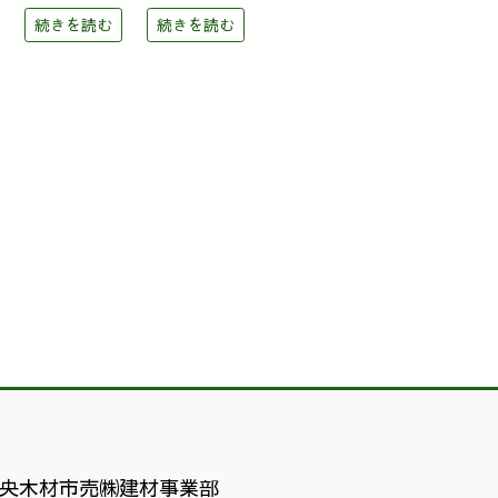
続きを読む
続きを読む
央木材市売㈱建材事業部