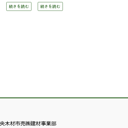
続きを読む
続きを読む
央木材市売㈱建材事業部