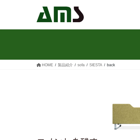
コ
ナ
ン
ビ
テ
ゲ
ン
ー
ツ
シ
へ
ョ
ス
ン
キ
に
ッ
移
HOME
製品紹介
sofa
SIESTA
back
プ
動