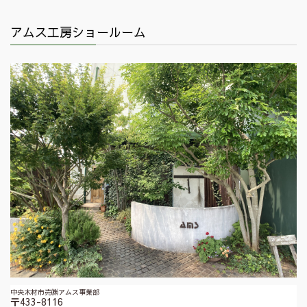
アムス工房ショールーム
中央木材市売㈱アムス事業部
〒433-8116