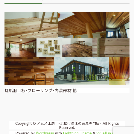
無垢羽目板･フローリング･内装部材 他
Copyright © アムス工房 -浜松市の木の家具専門店- All Rights
Reserved.
Powered by
WordPress
with
Lightning Theme
&
VK All in One