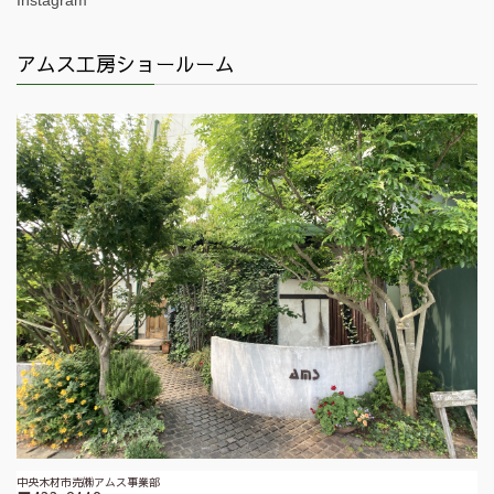
アムス工房ショールーム
中央木材市売㈱アムス事業部