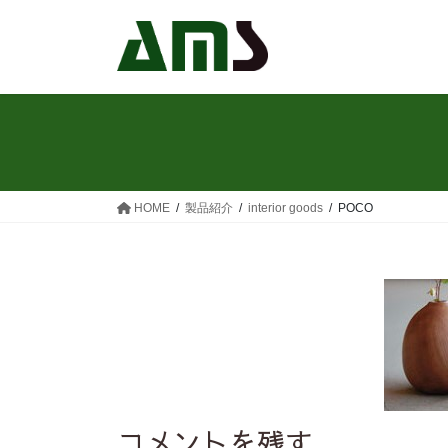
コ
ナ
ン
ビ
テ
ゲ
ン
ー
ツ
シ
へ
ョ
ス
ン
キ
に
ッ
移
HOME
製品紹介
interior goods
POCO
プ
動
コメントを残す