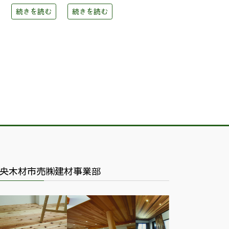
続きを読む
続きを読む
央木材市売㈱建材事業部