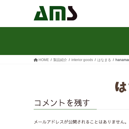
コ
ナ
ン
ビ
テ
ゲ
ン
ー
ツ
シ
へ
ョ
ス
ン
キ
に
ッ
移
HOME
製品紹介
interior goods
はなまる
hanamar
プ
動
コメントを残す
メールアドレスが公開されることはありません。