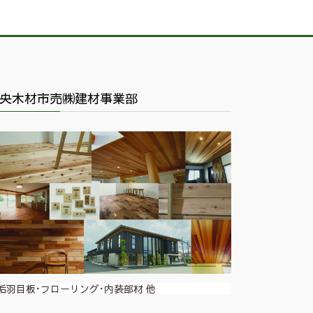
央木材市売㈱建材事業部
垢羽目板･フローリング･内装部材 他