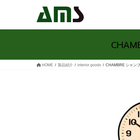
コ
ナ
ン
ビ
テ
ゲ
ン
ー
ツ
シ
へ
ョ
CHAM
ス
ン
キ
に
ッ
移
HOME
製品紹介
interior goods
CHAMBRE シャンブル
プ
動