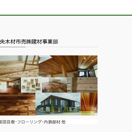
央木材市売㈱建材事業部
垢羽目板･フローリング･内装部材 他