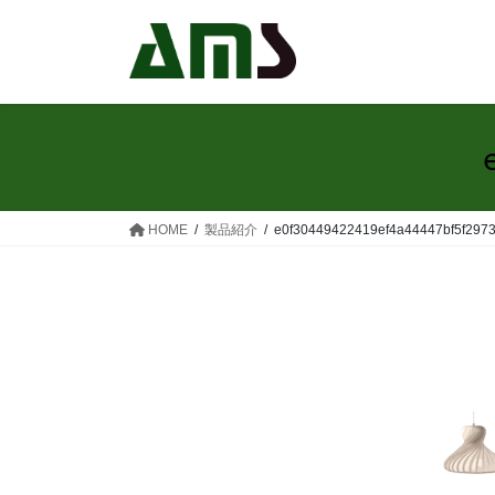
コ
ナ
ン
ビ
テ
ゲ
ン
ー
ツ
シ
へ
ョ
ス
ン
キ
に
ッ
移
HOME
製品紹介
e0f30449422419ef4a44447bf5f297
プ
動