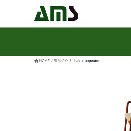
コ
ナ
ン
ビ
テ
ゲ
ン
ー
ツ
シ
へ
ョ
ス
ン
キ
に
ッ
移
HOME
製品紹介
chair
pepearm
プ
動