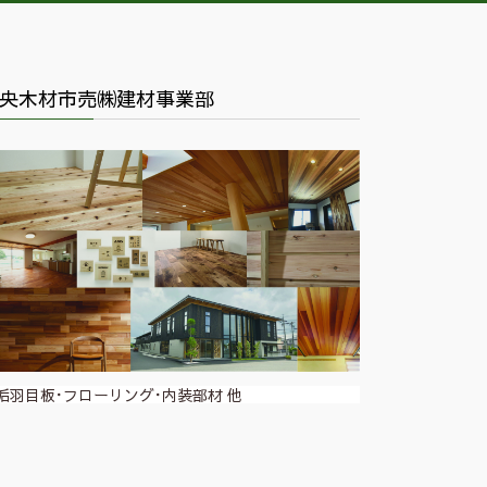
央木材市売㈱建材事業部
垢羽目板･フローリング･内装部材 他