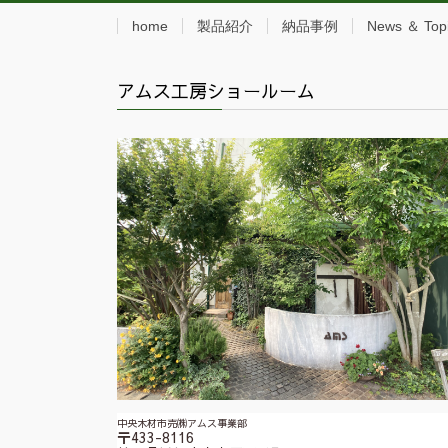
home
製品紹介
納品事例
News ＆ Top
アムス工房ショールーム
中央木材市売㈱アムス事業部
〒433-8116