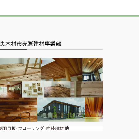
央木材市売㈱建材事業部
垢羽目板･フローリング･内装部材 他