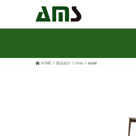
コ
ナ
ン
ビ
テ
ゲ
ン
ー
ツ
シ
へ
ョ
ス
ン
キ
に
ッ
移
HOME
製品紹介
chair
azuki
プ
動