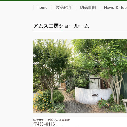
home
製品紹介
納品事例
News ＆ Top
アムス工房ショールーム
中央木材市売㈱アムス事業部
〒433-8116