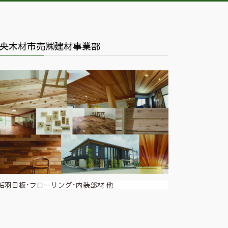
央木材市売㈱建材事業部
垢羽目板･フローリング･内装部材 他