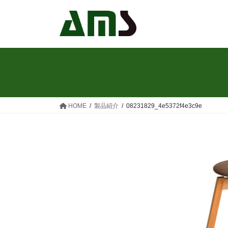
コ
ナ
ン
ビ
テ
ゲ
ン
ー
ツ
シ
へ
ョ
ス
ン
キ
に
ッ
移
HOME
製品紹介
08231829_4e5372f4e3c9e
プ
動