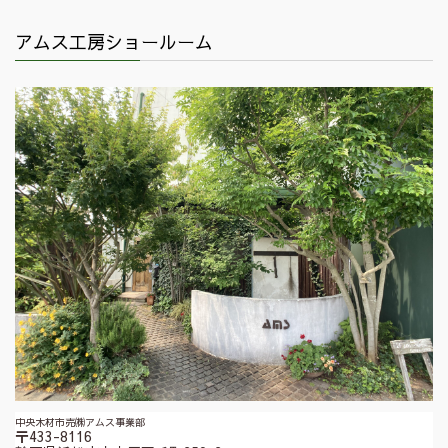
アムス工房ショールーム
中央木材市売㈱アムス事業部
〒433-8116