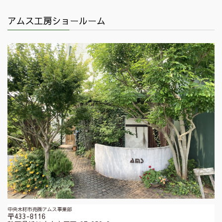
アムス工房ショールーム
中央木材市売㈱アムス事業部
〒433-8116