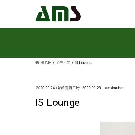
コ
ナ
ン
ビ
テ
ゲ
ン
ー
ツ
シ
へ
ョ
ス
ン
キ
に
ッ
移
HOME
メディア
IS Lounge
プ
動
2020.01.24
/ 最終更新日時 :
2020.01.28
amskoubou
IS Lounge