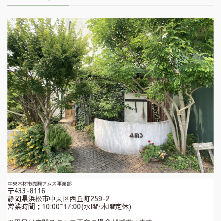
中央木材市売㈱アムス事業部
〒433-8116
静岡県浜松市中央区西丘町259-2
営業時間：10:00~17:00(水曜･木曜定休)