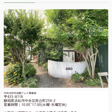
中央木材市売㈱アムス事業部
〒433-8116
静岡県浜松市中央区西丘町259-2
営業時間：10:00~17:00(水曜･木曜定休)