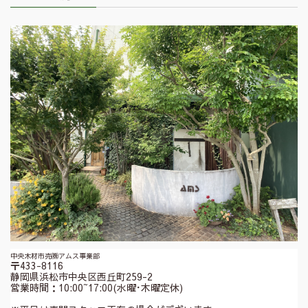
中央木材市売㈱アムス事業部
〒433-8116
静岡県浜松市中央区西丘町259-2
営業時間：10:00~17:00(水曜･木曜定休)