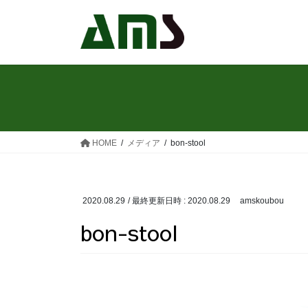
コ
ナ
ン
ビ
テ
ゲ
ン
ー
ツ
シ
へ
ョ
ス
ン
キ
に
ッ
移
HOME
メディア
bon-stool
プ
動
2020.08.29
/ 最終更新日時 :
2020.08.29
amskoubou
bon-stool