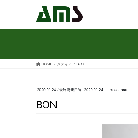
コ
ナ
ン
ビ
テ
ゲ
ン
ー
ツ
シ
へ
ョ
ス
ン
キ
に
ッ
移
HOME
メディア
BON
プ
動
2020.01.24
/ 最終更新日時 :
2020.01.24
amskoubou
BON