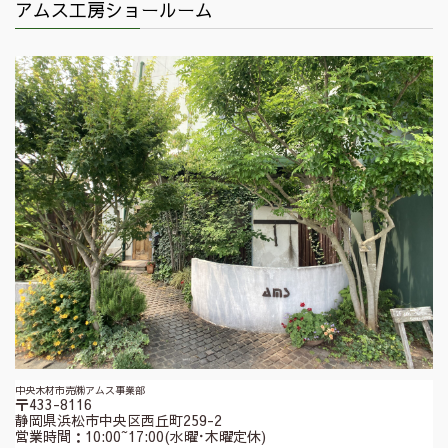
アムス工房ショールーム
中央木材市売㈱アムス事業部
〒433-8116
静岡県浜松市中央区西丘町259-2
営業時間：10:00~17:00(水曜･木曜定休)