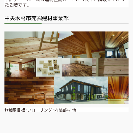
た２階です。
中央木材市売㈱建材事業部
無垢羽目板･フローリング･内装部材 他