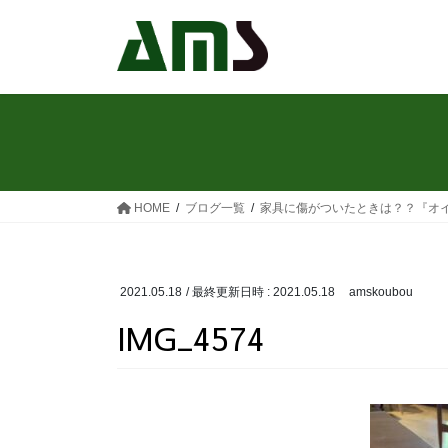
コ
ナ
ン
ビ
テ
ゲ
ン
ー
ツ
シ
へ
ョ
ス
ン
キ
に
ッ
移
HOME
ブログ一覧
家具に傷がついたときは？？『オ
プ
動
2021.05.18
/ 最終更新日時 :
2021.05.18
amskoubou
IMG_4574