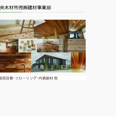
央木材市売㈱建材事業部
垢羽目板･フローリング･内装部材 他