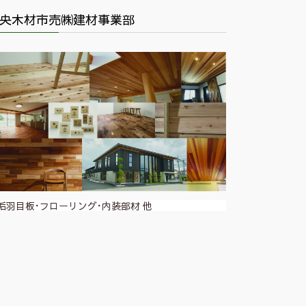
央木材市売㈱建材事業部
垢羽目板･フローリング･内装部材 他