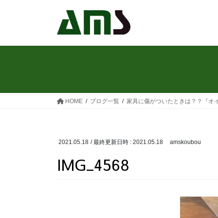
コ
ナ
ン
ビ
テ
ゲ
ン
ー
ツ
シ
へ
ョ
ス
ン
キ
に
ッ
移
HOME
ブログ一覧
家具に傷がついたときは？？『オ
プ
動
2021.05.18
/ 最終更新日時 :
2021.05.18
amskoubou
IMG_4568