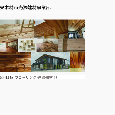
央木材市売㈱建材事業部
垢羽目板･フローリング･内装部材 他