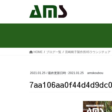
コ
ナ
ン
ビ
テ
ゲ
ン
ー
ツ
シ
へ
ョ
ス
ン
キ
に
ッ
移
HOME
ブログ一覧
宮崎椅子製作所/ISラウンジチェア
プ
動
2021.01.25
/ 最終更新日時 :
2021.01.25
amskoubou
7aa106aa0f44d4d9dc