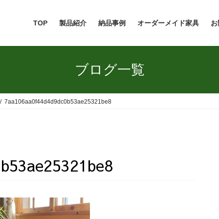
TOP
製品紹介
納品事例
オーダーメイド家具
お
ブログ一覧
7aa106aa0f44d4d9dc0b53ae25321be8
0b53ae25321be8