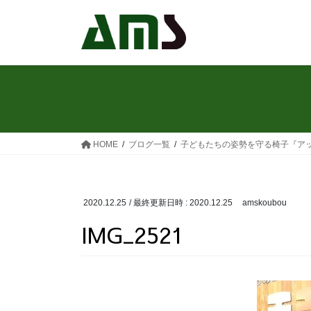
コ
ナ
ン
ビ
テ
ゲ
ン
ー
ツ
シ
へ
ョ
ス
ン
キ
に
ッ
移
HOME
ブログ一覧
子どもたちの姿勢を守る椅子『ア
プ
動
2020.12.25
/ 最終更新日時 :
2020.12.25
amskoubou
IMG_2521