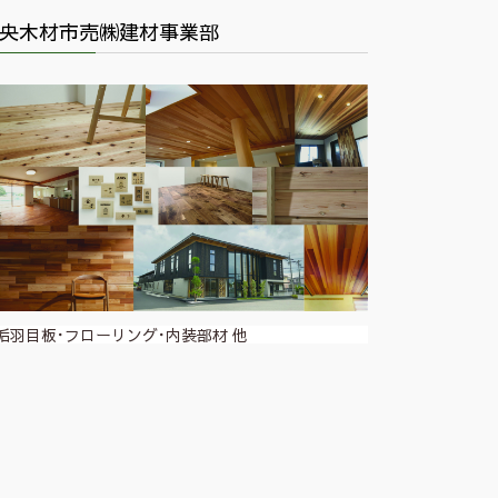
央木材市売㈱建材事業部
垢羽目板･フローリング･内装部材 他