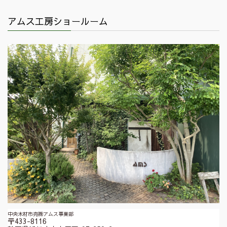
アムス工房ショールーム
中央木材市売㈱アムス事業部
〒433-8116