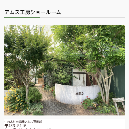
アムス工房ショールーム
中央木材市売㈱アムス事業部
〒433-8116