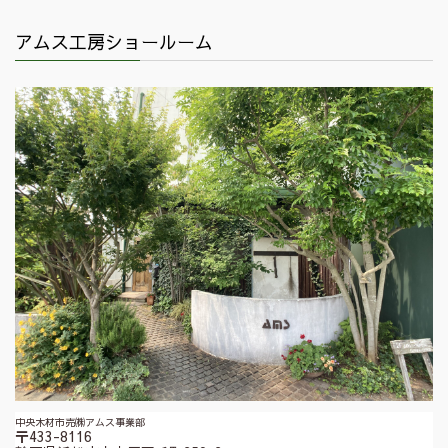
アムス工房ショールーム
中央木材市売㈱アムス事業部
〒433-8116