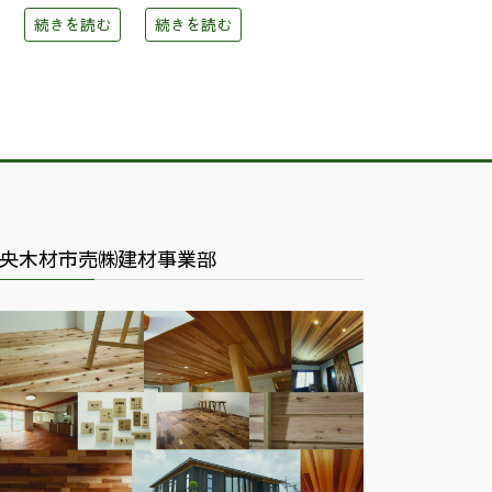
続きを読む
続きを読む
央木材市売㈱建材事業部