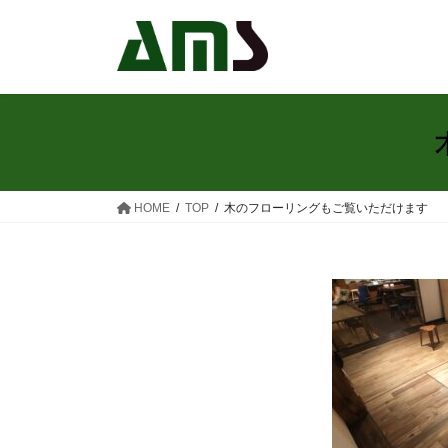
コ
ナ
ン
ビ
テ
ゲ
ン
ー
ツ
シ
へ
ョ
ス
ン
キ
に
ッ
移
HOME
TOP
木のフローリングもご覧いただけます
プ
動