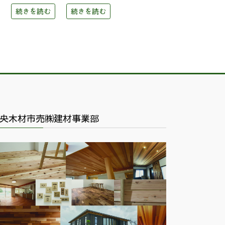
続きを読む
続きを読む
央木材市売㈱建材事業部