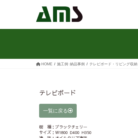
HOME
施工例･納品事例
テレビボード・リビング収納
テレビボード
一覧に戻る
樹 種：ブラックチェリー
サイズ：W1800 D400 H350
塗 装：オイルクリア塗装