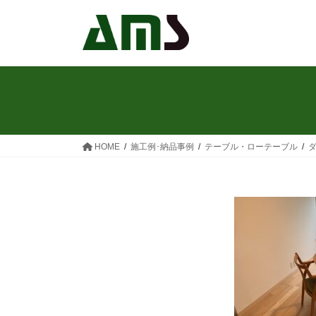
コ
ナ
ン
ビ
テ
ゲ
ン
ー
ツ
シ
へ
ョ
ス
ン
キ
に
ッ
移
HOME
施工例･納品事例
テーブル・ローテーブル
ダ
プ
動