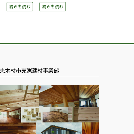
続きを読む
続きを読む
央木材市売㈱建材事業部